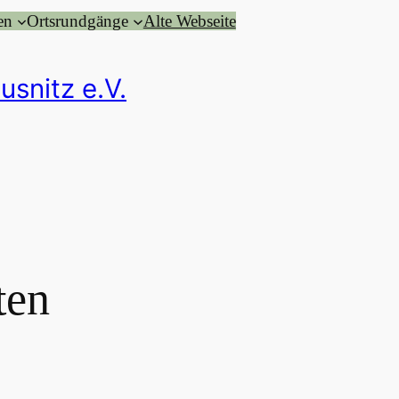
en
Ortsrundgänge
Alte Webseite
usnitz e.V.
ten