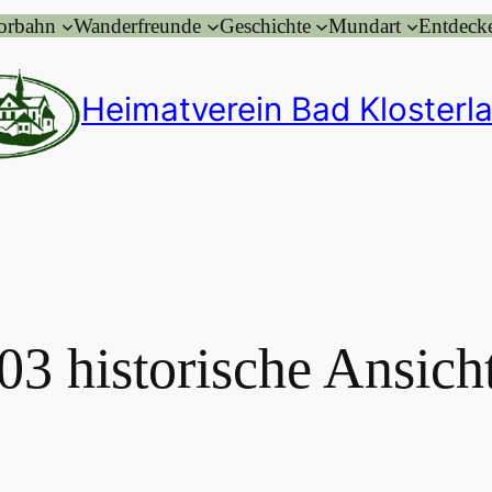
orbahn
Wanderfreunde
Geschichte
Mundart
Entdeck
Heimatverein Bad Klosterla
03 historische Ansich