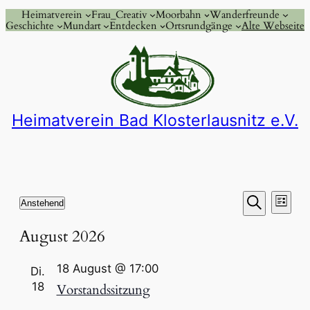
Heimatverein
Frau_Creativ
Moorbahn
Wanderfreunde
Geschichte
Mundart
Entdecken
Ortsrundgänge
Alte Webseite
Heimatverein Bad Klosterlausnitz e.V.
Veranstaltungen
Verans
Vera
Anstehend
Liste
Ansi
Suche
Datum
Suche
August 2026
Nav
wählen.
und
18 August @ 17:00
Di.
Ansicht
18
Vorstandssitzung
Naviga