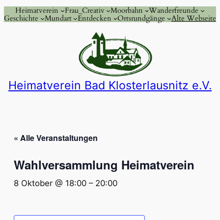
Heimatverein
Frau_Creativ
Moorbahn
Wanderfreunde
Geschichte
Mundart
Entdecken
Ortsrundgänge
Alte Webseite
Heimatverein Bad Klosterlausnitz e.V.
« Alle Veranstaltungen
Wahlversammlung Heimatverein
8 Oktober @ 18:00
–
20:00